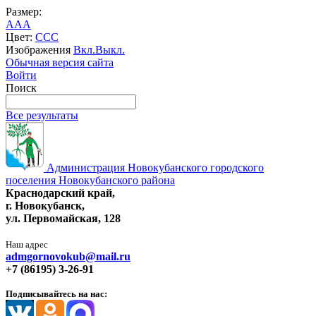
Размер:
A
A
A
Цвет:
C
C
C
Изображения
Вкл.
Выкл.
Обычная версия сайта
Войти
Поиск
Все результаты
Администрация Новокубанского городского
поселения Новокубанского района
Краснодарский край,
г. Новокубанск,
ул. Первомайская, 128
Наш адрес
admgornovokub@mail.ru
+7 (86195) 3-26-91
Подписывайтесь на нас: