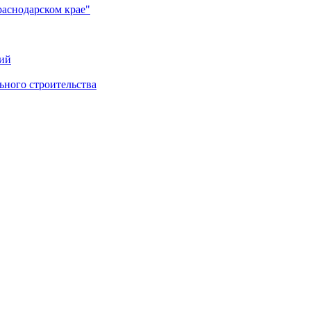
раснодарском крае"
ий
ного строительства