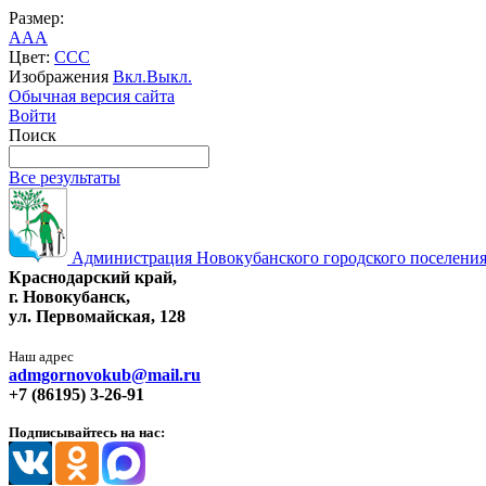
Размер:
A
A
A
Цвет:
C
C
C
Изображения
Вкл.
Выкл.
Обычная версия сайта
Войти
Поиск
Все результаты
Администрация Новокубанского городского поселения
Краснодарский край,
г. Новокубанск,
ул. Первомайская, 128
Наш адрес
admgornovokub@mail.ru
+7 (86195) 3-26-91
Подписывайтесь на нас: