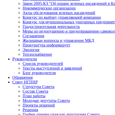
Закон 2695-КЗ "Об охране зеленых насаждений в К
Некоммерческие организации
Акты обследования зеленых насаждений
Конкурс по выбору управляющей компании
Конкурс для муниципальных унитарных предприят
Градостроительная деятельность
Меры по недопущению и предотвращению самоволь
Соглашения
Жилищные вопросы и управление МКД
Прокуратура информирует
Экология
Теплоснабжение
Руководители
Список руководителей
Тексты выступлений и заявлений
Блог руководителя
Обращения
Совет НГПНР
Структура Совета
Состав Совета
План работы
Молодые депутаты Совета
Проекты решений
Решения
График приема граждан депутатами Совета