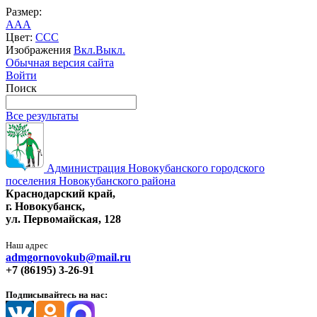
Размер:
A
A
A
Цвет:
C
C
C
Изображения
Вкл.
Выкл.
Обычная версия сайта
Войти
Поиск
Все результаты
Администрация Новокубанского городского
поселения Новокубанского района
Краснодарский край,
г. Новокубанск,
ул. Первомайская, 128
Наш адрес
admgornovokub@mail.ru
+7 (86195) 3-26-91
Подписывайтесь на нас: