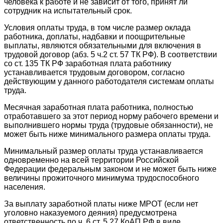
человека к работе и не зависит от того, принят ли
сотрудник на испытательный срок.
Условия оплаты труда, в том числе размер оклада
работника, доплаты, надбавки и поощрительные
выплаты, являются обязательными для включения в
трудовой договор (абз. 5 ч.2 ст. 57 ТК РФ). В соответствии
со ст. 135 ТК РФ заработная плата работнику
устанавливается трудовым договором, согласно
действующим у данного работодателя системам оплаты
труда.
Месячная заработная плата работника, полностью
отработавшего за этот период норму рабочего времени и
выполнившего нормы труда (трудовые обязанности), не
может быть ниже минимального размера оплаты труда.
Минимальный размер оплаты труда устанавливается
одновременно на всей территории Российской
Федерации федеральным законом и не может быть ниже
величины прожиточного минимума трудоспособного
населения.
За выплату заработной платы ниже МРОТ (если нет
уголовно наказуемого деяния) предусмотрена
ответственность по ч. 6 ст. 5.27 КоАП РФ в виде