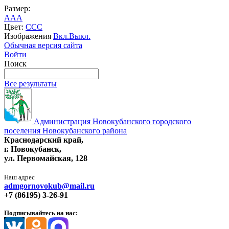
Размер:
A
A
A
Цвет:
C
C
C
Изображения
Вкл.
Выкл.
Обычная версия сайта
Войти
Поиск
Все результаты
Администрация Новокубанского городского
поселения Новокубанского района
Краснодарский край,
г. Новокубанск,
ул. Первомайская, 128
Наш адрес
admgornovokub@mail.ru
+7 (86195) 3-26-91
Подписывайтесь на нас: