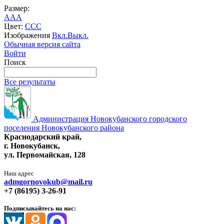
Размер:
A
A
A
Цвет:
C
C
C
Изображения
Вкл.
Выкл.
Обычная версия сайта
Войти
Поиск
Все результаты
Администрация Новокубанского городского
поселения Новокубанского района
Краснодарский край,
г. Новокубанск,
ул. Первомайская, 128
Наш адрес
admgornovokub@mail.ru
+7 (86195) 3-26-91
Подписывайтесь на нас: