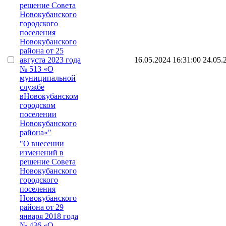
решение Совета
Новокубанского
городского
поселения
Новокубанского
района от 25
августа 2023 года
16.05.2024 16:31:00
24.05.
№ 513 «О
муниципальной
службе
вНовокубанском
городском
поселении
Новокубанского
района»"
"О внесении
изменений в
решение Совета
Новокубанского
городского
поселения
Новокубанского
района от 29
января 2018 года
№ 436 «О