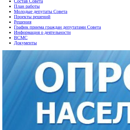
Состав Совета
План работы
Молодые депутаты Совета
Проекты решений
Решения
График приема граждан депутатами Совета
Информация о деятельности
ВСМС
Документы