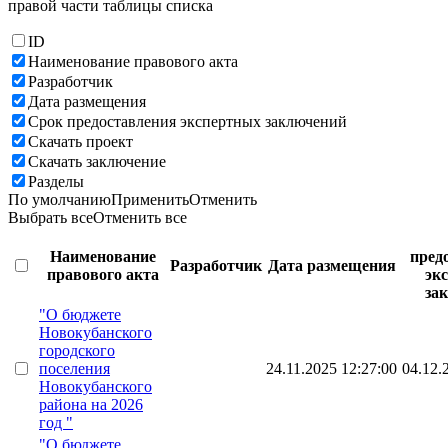
правой части таблицы списка
ID
Наименование правового акта
Разработчик
Дата размещения
Срок предоставления экспертных заключений
Скачать проект
Скачать заключение
Разделы
По умолчанию
Применить
Отменить
Выбрать все
Отменить все
Наименование
пред
Разработчик
Дата размещения
правового акта
эк
за
"О бюджете
Новокубанского
городского
поселения
24.11.2025 12:27:00
04.12.
Новокубанского
района на 2026
год "
"О бюджете