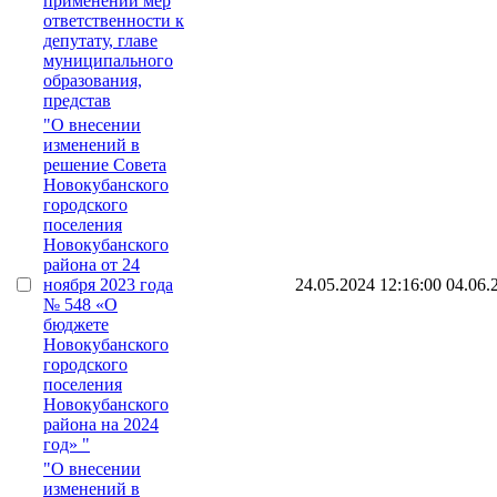
применении мер
ответственности к
депутату, главе
муниципального
образования,
представ
"О внесении
изменений в
решение Совета
Новокубанского
городского
поселения
Новокубанского
района от 24
ноября 2023 года
24.05.2024 12:16:00
04.06.
№ 548 «О
бюджете
Новокубанского
городского
поселения
Новокубанского
района на 2024
год» "
"О внесении
изменений в