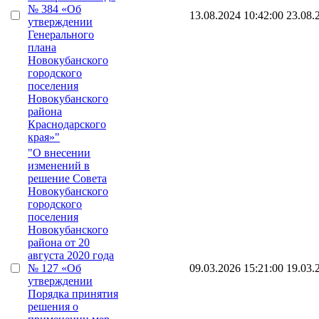
№ 384 «Об
13.08.2024 10:42:00
23.08.
утверждении
Генерального
плана
Новокубанского
городского
поселения
Новокубанского
района
Краснодарского
края»"
"О внесении
изменений в
решение Совета
Новокубанского
городского
поселения
Новокубанского
района от 20
августа 2020 года
№ 127 «Об
09.03.2026 15:21:00
19.03.
утверждении
Порядка принятия
решения о