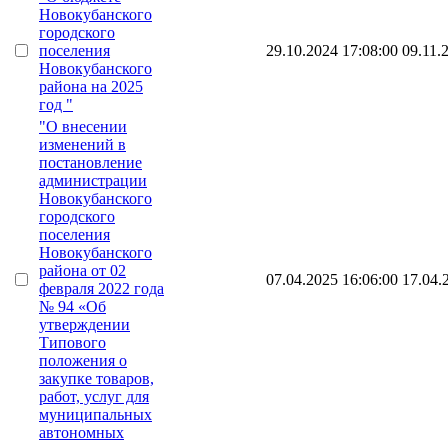
Новокубанского
городского
поселения
29.10.2024 17:08:00
09.11.
Новокубанского
района на 2025
год "
"О внесении
изменений в
постановление
администрации
Новокубанского
городского
поселения
Новокубанского
района от 02
07.04.2025 16:06:00
17.04.
февраля 2022 года
№ 94 «Об
утверждении
Типового
положения о
закупке товаров,
работ, услуг для
муниципальных
автономных