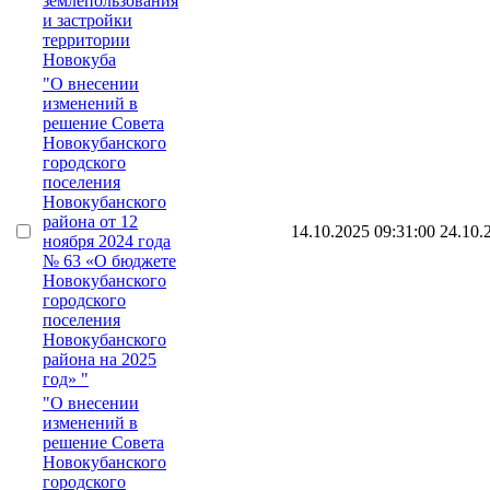
землепользования
и застройки
территории
Новокуба
"О внесении
изменений в
решение Совета
Новокубанского
городского
поселения
Новокубанского
района от 12
14.10.2025 09:31:00
24.10.
ноября 2024 года
№ 63 «О бюджете
Новокубанского
городского
поселения
Новокубанского
района на 2025
год» "
"О внесении
изменений в
решение Совета
Новокубанского
городского