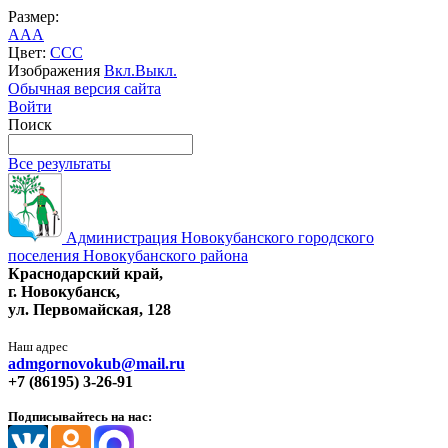
Размер:
A
A
A
Цвет:
C
C
C
Изображения
Вкл.
Выкл.
Обычная версия сайта
Войти
Поиск
Все результаты
Администрация Новокубанского городского
поселения Новокубанского района
Краснодарский край,
г. Новокубанск,
ул. Первомайская, 128
Наш адрес
admgornovokub@mail.ru
+7 (86195) 3-26-91
Подписывайтесь на нас: