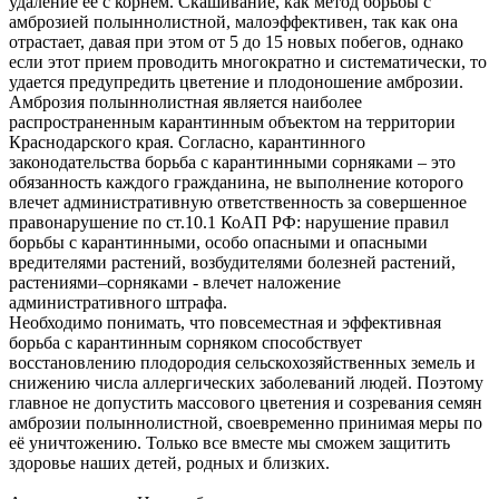
удаление ее с корнем. Скашивание, как метод борьбы с
амброзией полыннолистной, малоэффективен, так как она
отрастает, давая при этом от 5 до 15 новых побегов, однако
если этот прием проводить многократно и систематически, то
удается предупредить цветение и плодоношение амброзии.
Амброзия полыннолистная является наиболее
распространенным карантинным объектом на территории
Краснодарского края. Согласно, карантинного
законодательства борьба с карантинными сорняками – это
обязанность каждого гражданина, не выполнение которого
влечет административную ответственность за совершенное
правонарушение по ст.10.1 КоАП РФ: нарушение правил
борьбы с карантинными, особо опасными и опасными
вредителями растений, возбудителями болезней растений,
растениями–сорняками - влечет наложение
административного штрафа.
Необходимо понимать, что повсеместная и эффективная
борьба с карантинным сорняком способствует
восстановлению плодородия сельскохозяйственных земель и
снижению числа аллергических заболеваний людей. Поэтому
главное не допустить массового цветения и созревания семян
амброзии полыннолистной, своевременно принимая меры по
её уничтожению. Только все вместе мы сможем защитить
здоровье наших детей, родных и близких.