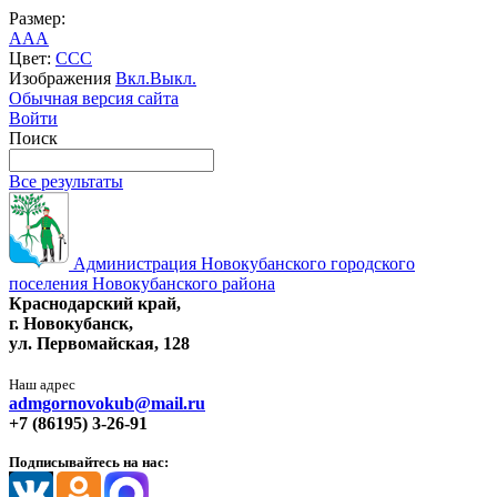
Размер:
A
A
A
Цвет:
C
C
C
Изображения
Вкл.
Выкл.
Обычная версия сайта
Войти
Поиск
Все результаты
Администрация Новокубанского городского
поселения Новокубанского района
Краснодарский край,
г. Новокубанск,
ул. Первомайская, 128
Наш адрес
admgornovokub@mail.ru
+7 (86195) 3-26-91
Подписывайтесь на нас: