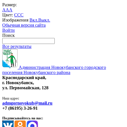
Размер:
A
A
A
Цвет:
C
C
C
Изображения
Вкл.
Выкл.
Обычная версия сайта
Войти
Поиск
Все результаты
Администрация Новокубанского городского
поселения Новокубанского района
Краснодарский край,
г. Новокубанск,
ул. Первомайская, 128
Наш адрес
admgornovokub@mail.ru
+7 (86195) 3-26-91
Подписывайтесь на нас: