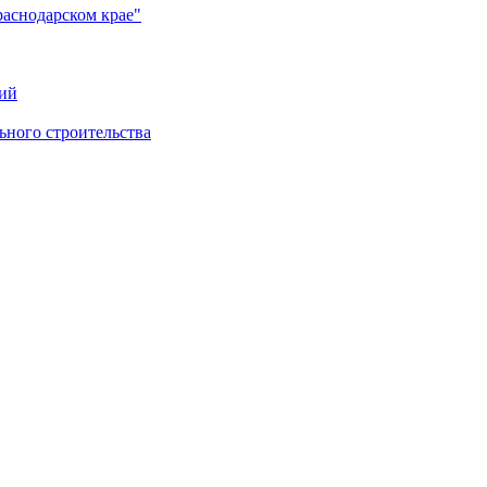
раснодарском крае"
ий
ного строительства