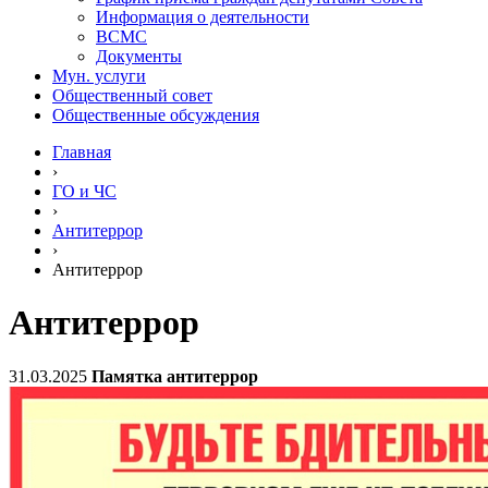
Информация о деятельности
ВСМС
Документы
Мун. услуги
Общественный совет
Общественные обсуждения
Главная
›
ГО и ЧС
›
Антитеррор
›
Антитеррор
Антитеррор
31.03.2025
Памятка антитеррор