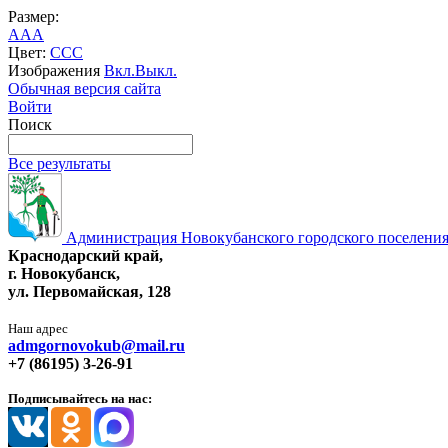
Размер:
A
A
A
Цвет:
C
C
C
Изображения
Вкл.
Выкл.
Обычная версия сайта
Войти
Поиск
Все результаты
Администрация Новокубанского городского поселения
Краснодарский край,
г. Новокубанск,
ул. Первомайская, 128
Наш адрес
admgornovokub@mail.ru
+7 (86195) 3-26-91
Подписывайтесь на нас: