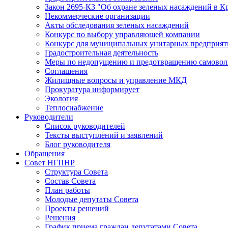
Закон 2695-КЗ "Об охране зеленых насаждений в К
Некоммерческие организации
Акты обследования зеленых насаждений
Конкурс по выбору управляющей компании
Конкурс для муниципальных унитарных предприят
Градостроительная деятельность
Меры по недопущению и предотвращению самоволь
Соглашения
Жилищные вопросы и управление МКД
Прокуратура информирует
Экология
Теплоснабжение
Руководители
Список руководителей
Тексты выступлений и заявлений
Блог руководителя
Обращения
Совет НГПНР
Структура Совета
Состав Совета
План работы
Молодые депутаты Совета
Проекты решений
Решения
График приема граждан депутатами Совета