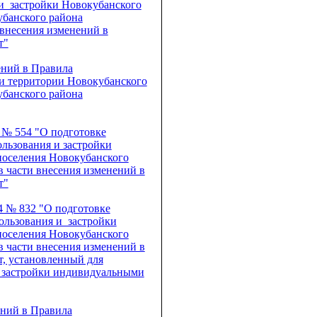
 и застройки Новокубанского
убанского района
 внесения изменений в
т"
ений в Правила
ки территории Новокубанского
убанского района
 № 554 "О подготовке
льзования и застройки
поселения Новокубанского
в части внесения изменений в
т"
24 № 832 "О подготовке
ользования и застройки
поселения Новокубанского
в части внесения изменений в
т, установленный для
а застройки индивидуальными
ений в Правила