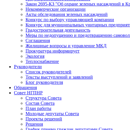
Закон 2695-КЗ "Об охране зеленых насаждений в К
Некоммерческие организации
Акты обследования зеленых насаждений
Конкурс по выбору управляющей компании
Конкурс для муниципальных унитарных предприят
Градостроительная деятельность
Меры по недопущению и предотвращению самоволь
Соглашения
Жилищные вопросы и управление МКД
Прокуратура информирует
Экология
Теплоснабжение
Руководители
Список руководителей
Тексты выступлений и заявлений
Блог руководителя
Обращения
Совет НГПНР
Структура Совета
Состав Совета
План работы
Молодые депутаты Совета
Проекты решений
Решения
График приема граждан депутатами Совета