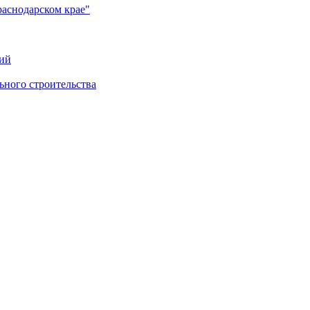
раснодарском крае"
ий
ного строительства