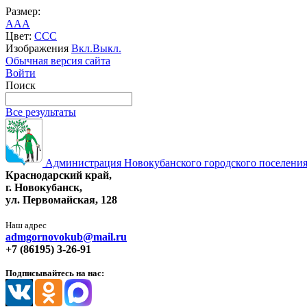
Размер:
A
A
A
Цвет:
C
C
C
Изображения
Вкл.
Выкл.
Обычная версия сайта
Войти
Поиск
Все результаты
Администрация Новокубанского городского поселения
Краснодарский край,
г. Новокубанск,
ул. Первомайская, 128
Наш адрес
admgornovokub@mail.ru
+7 (86195) 3-26-91
Подписывайтесь на нас: