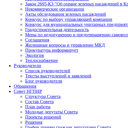
Закон 2695-КЗ "Об охране зеленых насаждений в К
Некоммерческие организации
Акты обследования зеленых насаждений
Конкурс по выбору управляющей компании
Конкурс для муниципальных унитарных предприят
Градостроительная деятельность
Меры по недопущению и предотвращению самоволь
Соглашения
Жилищные вопросы и управление МКД
Прокуратура информирует
Экология
Теплоснабжение
Руководители
Список руководителей
Тексты выступлений и заявлений
Блог руководителя
Обращения
Совет НГПНР
Структура Совета
Состав Совета
План работы
Молодые депутаты Совета
Проекты решений
Решения
График приема граждан депутатами Совета