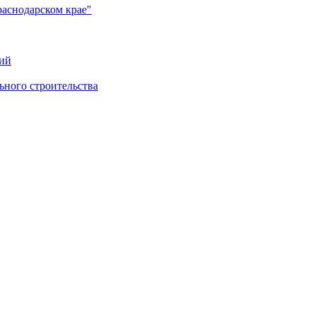
раснодарском крае"
ий
ного строительства