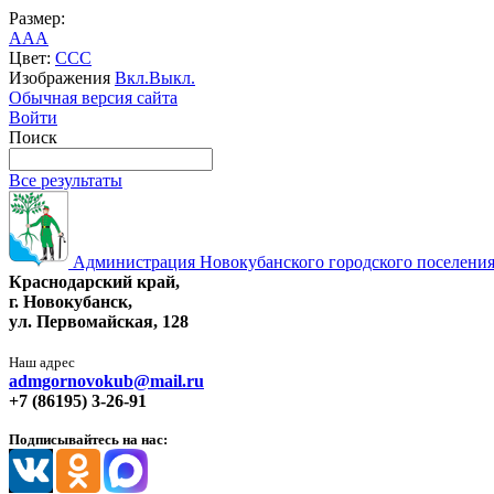
Размер:
A
A
A
Цвет:
C
C
C
Изображения
Вкл.
Выкл.
Обычная версия сайта
Войти
Поиск
Все результаты
Администрация Новокубанского городского поселения
Краснодарский край,
г. Новокубанск,
ул. Первомайская, 128
Наш адрес
admgornovokub@mail.ru
+7 (86195) 3-26-91
Подписывайтесь на нас: